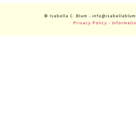
© Isabella C. Blum - info@isabellablum
Privacy Policy
-
Informati