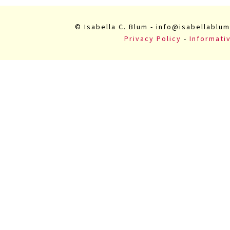
© Isabella C. Blum - info@isabellablum
Privacy Policy
-
Informati