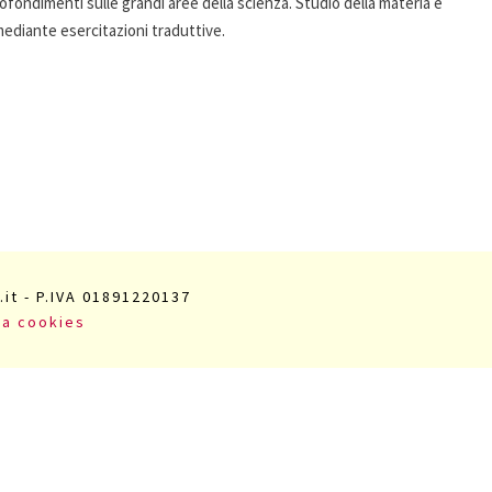
ofondimenti sulle grandi aree della scienza. Studio della materia e
mediante esercitazioni traduttive.
.it - P.IVA 01891220137
va cookies