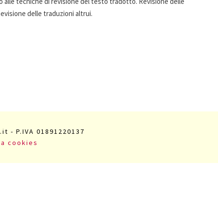
 alle tecniche di revisione del testo tradotto. Revisione delle
evisione delle traduzioni altrui.
.it - P.IVA 01891220137
va cookies