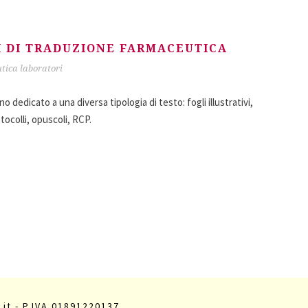
 DI TRADUZIONE FARMACEUTICA
tica laboratori
no dedicato a una diversa tipologia di testo: fogli illustrativi,
tocolli, opuscoli, RCP.
.it - P.IVA 01891220137