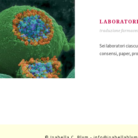
LABORATORI
traduzione farmaceu
Sei laboratori ciascu
consensi, paper, pro
© Isabella C. Blum - info@isabellablum